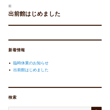
投
前
稿
出前館はじめました
前
の
ナ
投
ビ
稿:
ゲ
新着情報
ー
シ
臨時休業のお知らせ
出前館はじめました
ョ
ン
検索
検