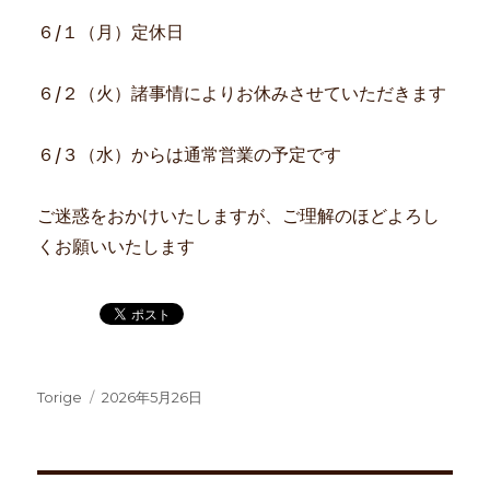
６/１（月）定休日
６/２（火）諸事情によりお休みさせていただきます
６/３（水）からは通常営業の予定です
ご迷惑をおかけいたしますが、ご理解のほどよろし
くお願いいたします
投
投
Torige
2026年5月26日
稿
稿
者
日: